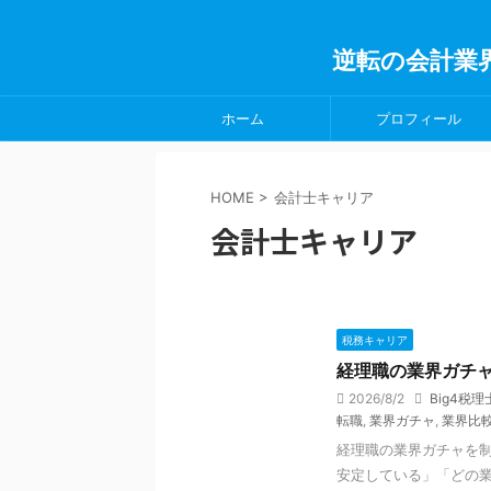
逆転の会計業
ホーム
プロフィール
HOME
>
会計士キャリア
会計士キャリア
税務キャリア
経理職の業界ガチ
2026/8/2
Big4税
転職
,
業界ガチャ
,
業界比
経理職の業界ガチャを制
安定している」「どの業