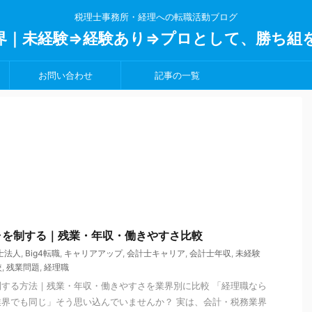
税理士事務所・経理への転職活動ブログ
界｜未経験⇒経験あり⇒プロとして、勝ち組
お問い合わせ
記事の一覧
ャを制する｜残業・年収・働きやすさ比較
理士法人
,
Big4転職
,
キャリアアップ
,
会計士キャリア
,
会計士年収
,
未経験
較
,
残業問題
,
経理職
する方法｜残業・年収・働きやすさを業界別に比較 「経理職なら
界でも同じ」そう思い込んでいませんか？ 実は、会計・税務業界