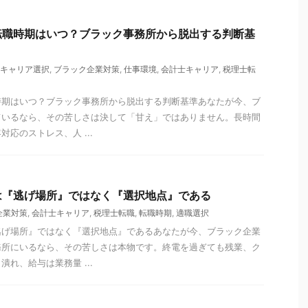
転職時期はいつ？ブラック事務所から脱出する判断基
キャリア選択
,
ブラック企業対策
,
仕事環境
,
会計士キャリア
,
税理士転
時期はいつ？ブラック事務所から脱出する判断基準あなたが今、ブ
ているなら、その苦しさは決して「甘え」ではありません。長時間
応のストレス、人 ...
は『逃げ場所』ではなく『選択地点』である
企業対策
,
会計士キャリア
,
税理士転職
,
転職時期
,
適職選択
逃げ場所』ではなく『選択地点』であるあなたが今、ブラック企業
務所にいるなら、その苦しさは本物です。終電を過ぎても残業、ク
れ、給与は業務量 ...