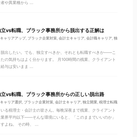
や異業種から ...
立vs転職、ブラック事務所から脱出する正解は
キャリアアップ
,
ブラック企業対策
,
会計士キャリア
,
会計職キャリア
,
独
ら脱出したい。でも、独立すべきか、それとも転職すべきか——こ
たの気持ちはよく分かります。 月100時間の残業、クライアント
与は安いまま ...
立vs転職、ブラック事務所からの正しい脱出路
キャリア選択
,
ブラック企業対策
,
会計士キャリア
,
独立開業
,
税理士転職
ている税理士・会計士の皆さん。毎晩深夜まで残業、クライアント
は業界平均以下——そんな環境にいると、「このままでいいのか」
よね。 その時、 ...