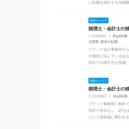
に転職を検討する未経験者
税務キャリア
税理士・会計士の独
2026/8/2
Big4転職
,
立開業
,
税理士転職
ブラック会計事務所か
の選択に悩んでいるあな
対応での理不尽な指摘、給
税務キャリア
税理士・会計士の独
2026/8/2
Big4転職
,
ブラック事務所に勤め
対応で休日なし、給与
という焦燥感に襲われます