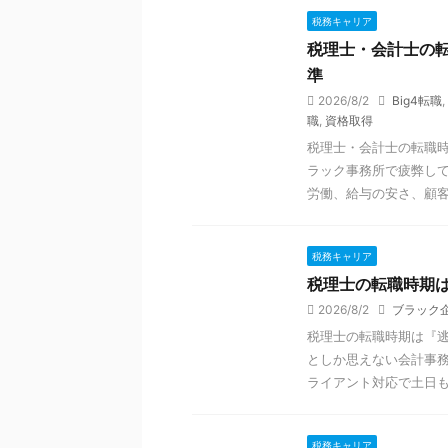
税務キャリア
税理士・会計士の
準
2026/8/2
Big4転職
,
職
,
資格取得
税理士・会計士の転職
ラック事務所で疲弊し
労働、給与の安さ、顧客対
税務キャリア
税理士の転職時期
2026/8/2
ブラック
税理士の転職時期は『
としか思えない会計事
ライアント対応で土日も潰
税務キャリア