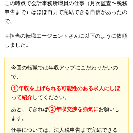
この時点で会計事務所職員の仕事（月次監査〜税務
申告まで）はほぼ自力で完結できる自信があったの
で、
↓担当の転職エージェントさんに以下のように依頼
しました。
今回の転職では年収アップにこだわりたいの
で、
①年収を上げられる可能性のある求
人
にしぼ
って紹介
してください。
あと、できれば
②
年収交
渉を
強気に
お願いし
ます。
仕事については、法人税申告まで完結できる