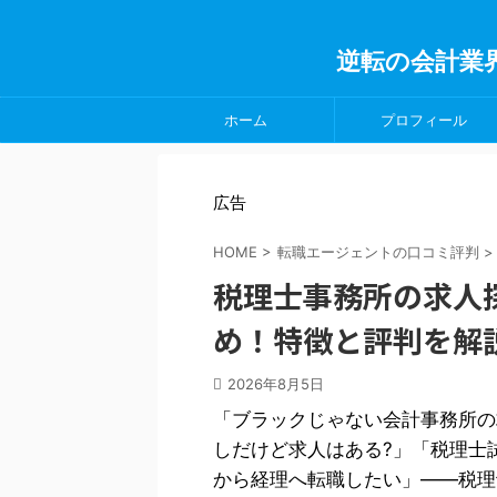
逆転の会計業
ホーム
プロフィール
広告
HOME
>
転職エージェントの口コミ評判
>
税理士事務所の求人
め！特徴と評判を解
2026年8月5日
「ブラックじゃない会計事務所の
しだけど求人はある?」「税理士
から経理へ転職したい」——税理