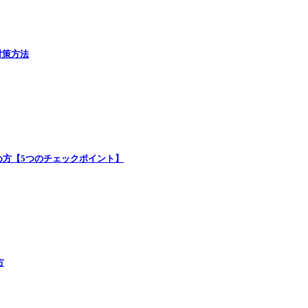
対策方法
め方【5つのチェックポイント】
方