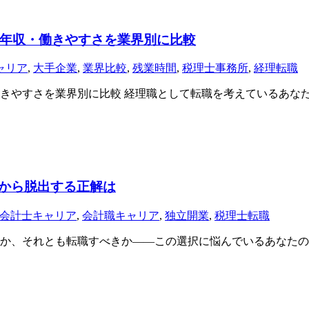
年収・働きやすさを業界別に比較
ャリア
,
大手企業
,
業界比較
,
残業時間
,
税理士事務所
,
経理転職
きやすさを業界別に比較 経理職として転職を考えているあな
所から脱出する正解は
会計士キャリア
,
会計職キャリア
,
独立開業
,
税理士転職
か、それとも転職すべきか——この選択に悩んでいるあなたの気