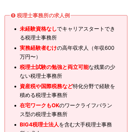
税理士事務所の求人例
未経験資格なし
でキャリアスタートでき
る税理士事務所
実務経験者むけ
の高年収求人（年収600
万円〜）
税理士試験の勉強と両立
可能
な残業の少
ない税理士事務所
資産税や国際税務など
特化分野で経験を
積める税理士事務所
在宅ワークもOK
のワークライフバラン
ス型の税理士事務所
BIG4税理士法人
を含む大手税理士事務