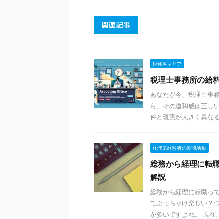
関連記事
税務キャリア
税理士事務所の給
あなたが今、税理士事
ら、その違和感は正し
件と現実が大きく異なるこ
経理未経験者の転職活動
総務から経理に転
解説
総務から経理に転職って
てぶっちゃけ楽しい？つ
が多いですよね。 現在、