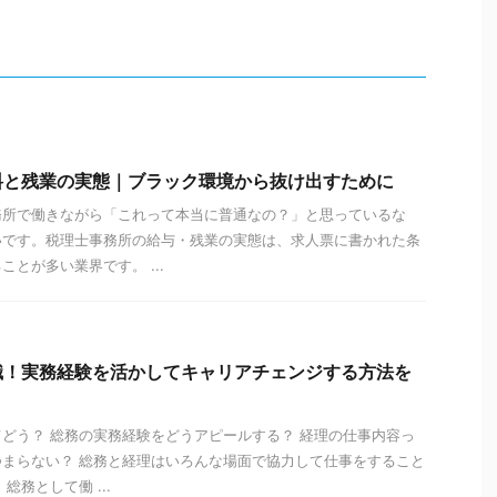
料と残業の実態｜ブラック環境から抜け出すために
務所で働きながら「これって本当に普通なの？」と思っているな
いです。税理士事務所の給与・残業の実態は、求人票に書かれた条
とが多い業界です。 ...
職！実務経験を活かしてキャリアチェンジする方法を
どう？ 総務の実務経験をどうアピールする？ 経理の仕事内容っ
まらない？ 総務と経理はいろんな場面で協力して仕事をすること
総務として働 ...