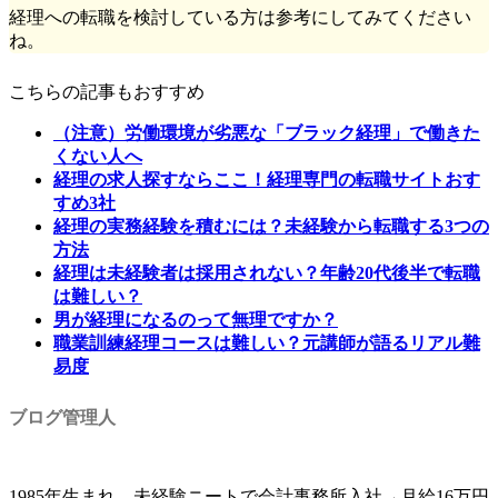
経理への転職を検討している方は参考にしてみてください
ね。
こちらの記事もおすすめ
（注意）労働環境が劣悪な「ブラック経理」で働きた
くない人へ
経理の求人探すならここ！経理専門の転職サイトおす
すめ3社
経理の実務経験を積むには？未経験から転職する3つの
方法
経理は未経験者は採用されない？年齢20代後半で転職
は難しい？
男が経理になるのって無理ですか？
職業訓練経理コースは難しい？元講師が語るリアル難
易度
ブログ管理人
1985年生まれ。未経験ニートで会計事務所入社→月給16万円