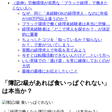
（追伸）労働環境が劣悪な「ブラック経理」で働きた
くない人へ
なぜ、同じ「未経験OKの経理求人」なのに年収
が100万円以上違うのか？
ブラック環境で働く経理未経験者は本当に悲惨…
経理未経験者は「どこで求人を探すか？」が決定
的に重要
ちょっしたコツを「知っているか？知らない
か？」で差がついてしまう…
実際の経理求人で年収を見てみよう
今すぐは転職活動できないんだけど…という方へ
いい意味での「逃げ道」を常に確保しておくのが
大切
最後の最後にお伝えしたいこと
「簿記2級があれば食いっぱぐれない」
は本当か？
（「経理で働くなら簿記2級は必須…！」は本当か？）