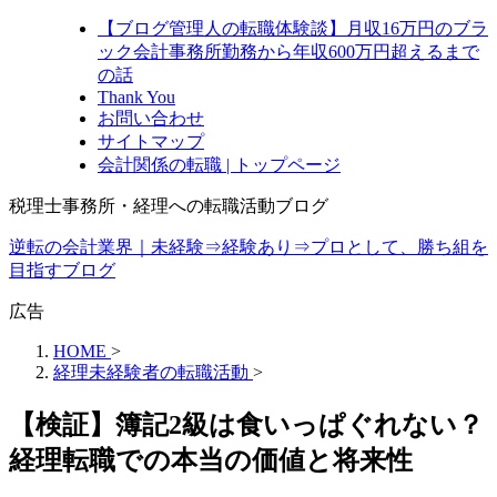
【ブログ管理人の転職体験談】月収16万円のブラ
ック会計事務所勤務から年収600万円超えるまで
の話
Thank You
お問い合わせ
サイトマップ
会計関係の転職 | トップページ
税理士事務所・経理への転職活動ブログ
逆転の会計業界｜未経験⇒経験あり⇒プロとして、勝ち組を
目指すブログ
広告
HOME
>
経理未経験者の転職活動
>
【検証】簿記2級は食いっぱぐれない？
経理転職での本当の価値と将来性