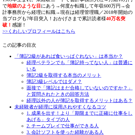
で
地獄のような目
にあう→何度か転職して年収600万円→会
計事務所から経理に転職→現在は経理管理職／2018年開始の
当ブログも7年目突入！おかげさまで累計読者様
40万名突
破
！
感謝！
>>くわしいプロフィールはこちら
この記事の目次
「簿記2級があれば食いっぱぐれない」は本当か？
経理ベテランでも「簿記持ってない人」は普通に
いる
簿記2級を取得する本当のメリット
簿記3級レベルではダメ？
面接で「簿記はまだ合格していないのですか？」
と質問されたときの回答方法
経理以外の人が簿記を取得するメリットはある？
未経験者が経理に採用されやすくなるコツ
1. 成果を出す！より「期限までに正確に仕事をし
あげる」タイプの人
2. チームプレイで仕事ができる人
3. 会計ソフトを使った経験がある人