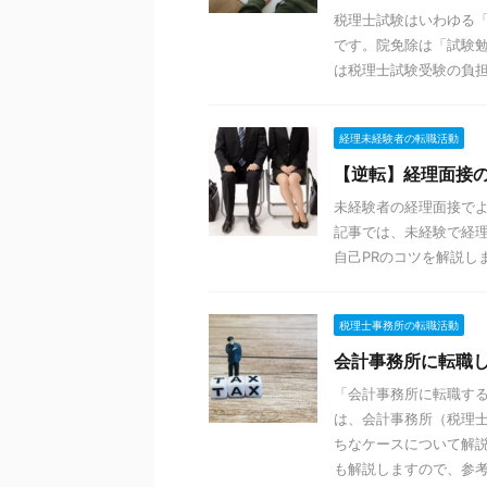
税理士試験はいわゆる
です。院免除は「試験
は税理士試験受験の負
経理未経験者の転職活動
【逆転】経理面接
未経験者の経理面接で
記事では、未経験で経
自己PRのコツを解説し
税理士事務所の転職活動
会計事務所に転職
「会計事務所に転職す
は、会計事務所（税理
ちなケースについて解
も解説しますので、参