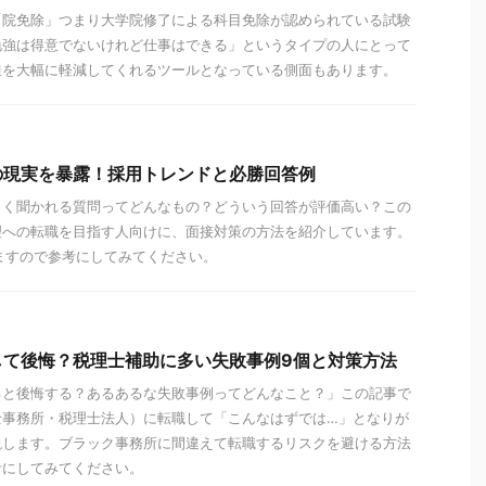
「院免除」つまり大学院修了による科目免除が認められている試験
勉強は得意でないけれど仕事はできる」というタイプの人にとって
担を大幅に軽減してくれるツールとなっている側面もあります。
の現実を暴露！採用トレンドと必勝回答例
よく聞かれる質問ってどんなもの？どういう回答が評価高い？この
理への転職を目指す人向けに、面接対策の方法を紹介しています。
ますので参考にしてみてください。
して後悔？税理士補助に多い失敗事例9個と対策方法
ると後悔する？あるあるな失敗事例ってどんなこと？」この記事で
士事務所・税理士法人）に転職して「こんなはずでは…」となりが
説します。ブラック事務所に間違えて転職するリスクを避ける方法
考にしてみてください。