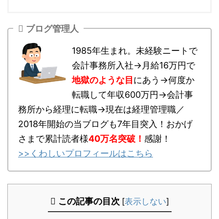
ブログ管理人
1985年生まれ。未経験ニートで
会計事務所入社→月給16万円で
地獄のような目
にあう→何度か
転職して年収600万円→会計事
務所から経理に転職→現在は経理管理職／
2018年開始の当ブログも7年目突入！おかげ
さまで累計読者様
40万名突破
！
感謝！
>>くわしいプロフィールはこちら
この記事の目次
[
表示しない
]