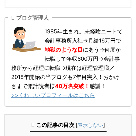
ブログ管理人
1985年生まれ。未経験ニートで
会計事務所入社→月給16万円で
地獄のような目
にあう→何度か
転職して年収600万円→会計事
務所から経理に転職→現在は経理管理職／
2018年開始の当ブログも7年目突入！おかげ
さまで累計読者様
40万名突破
！
感謝！
>>くわしいプロフィールはこちら
この記事の目次
[
表示しない
]