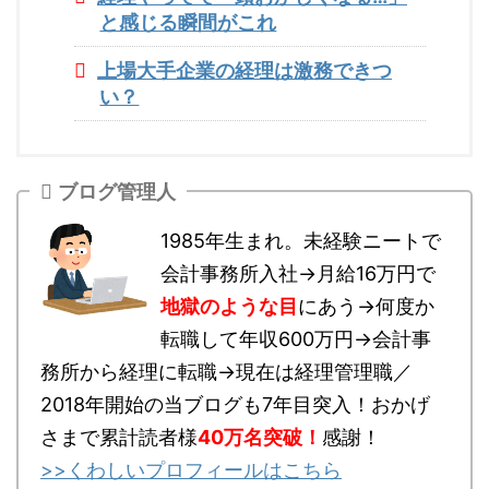
と感じる瞬間がこれ
上場大手企業の経理は激務できつ
い？
ブログ管理人
1985年生まれ。未経験ニートで
会計事務所入社→月給16万円で
地獄のような目
にあう→何度か
転職して年収600万円→会計事
務所から経理に転職→現在は経理管理職／
2018年開始の当ブログも7年目突入！おかげ
さまで累計読者様
40万名突破
！
感謝！
>>くわしいプロフィールはこちら