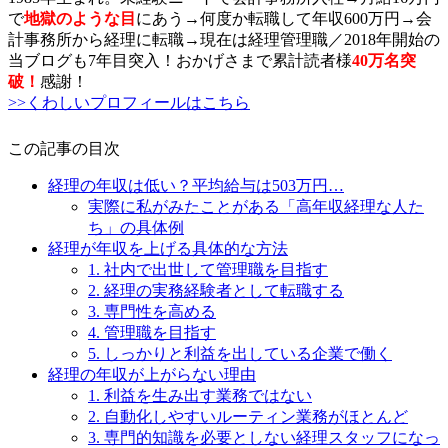
で
地獄のような目
にあう→何度か転職して年収600万円→会
計事務所から経理に転職→現在は経理管理職／2018年開始の
当ブログも7年目突入！おかげさまで累計読者様
40万名突
破
！
感謝！
>>くわしいプロフィールはこちら
この記事の目次
経理の年収は低い？平均給与は503万円…
実際に私がみたことがある「高年収経理な人た
ち」の具体例
経理が年収を上げる具体的な方法
1. 社内で出世して管理職を目指す
2. 経理の実務経験者として転職する
3. 専門性を高める
4. 管理職を目指す
5. しっかりと利益を出している企業で働く
経理の年収が上がらない理由
1. 利益を生み出す業務ではない
2. 自動化しやすいルーティン業務がほとんど
3. 専門的知識を必要としない経理スタッフになっ