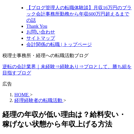
【ブログ管理人の転職体験談】月収16万円のブラ
ック会計事務所勤務から年収600万円超えるまで
の話
Thank You
お問い合わせ
サイトマップ
会計関係の転職 | トップページ
税理士事務所・経理への転職活動ブログ
逆転の会計業界｜未経験⇒経験あり⇒プロとして、勝ち組を
目指すブログ
広告
HOME
>
経理経験者の転職活動
>
経理の年収が低い理由は？給料安い・
稼げない状態から年収上げる方法