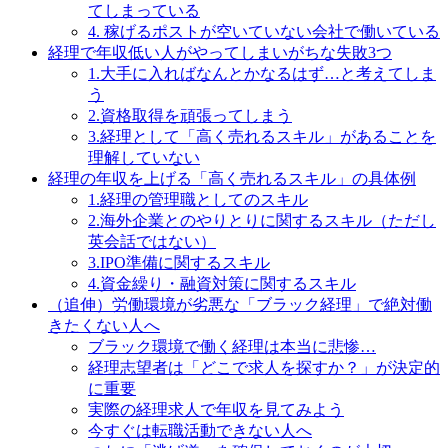
てしまっている
4. 稼げるポストが空いていない会社で働いている
経理で年収低い人がやってしまいがちな失敗3つ
1.大手に入ればなんとかなるはず…と考えてしま
う
2.資格取得を頑張ってしまう
3.経理として「高く売れるスキル」があることを
理解していない
経理の年収を上げる「高く売れるスキル」の具体例
1.経理の管理職としてのスキル
2.海外企業とのやりとりに関するスキル（ただし
英会話ではない）
3.IPO準備に関するスキル
4.資金繰り・融資対策に関するスキル
（追伸）労働環境が劣悪な「ブラック経理」で絶対働
きたくない人へ
ブラック環境で働く経理は本当に悲惨…
経理志望者は「どこで求人を探すか？」が決定的
に重要
実際の経理求人で年収を見てみよう
今すぐは転職活動できない人へ