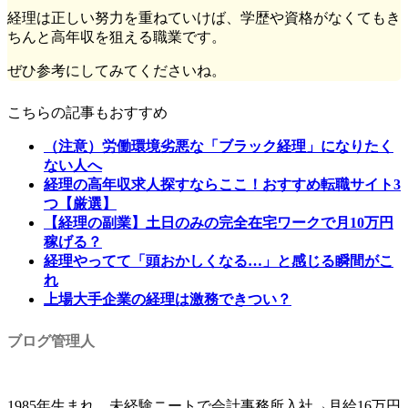
経理は正しい努力を重ねていけば、学歴や資格がなくてもき
ちんと高年収を狙える職業です。
ぜひ参考にしてみてくださいね。
こちらの記事もおすすめ
（注意）労働環境劣悪な「ブラック経理」になりたく
ない人へ
経理の高年収求人探すならここ！おすすめ転職サイト3
つ【厳選】
【経理の副業】土日のみの完全在宅ワークで月10万円
稼げる？
経理やってて「頭おかしくなる…」と感じる瞬間がこ
れ
上場大手企業の経理は激務できつい？
ブログ管理人
1985年生まれ。未経験ニートで会計事務所入社→月給16万円