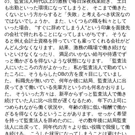
の、監査法人時代以上の激務で毎日深夜残業続き、 土日
も出勤といった環境になってしまうと、 そこまで働きた
くないという方からすると「失敗」と考えるべき状況なの
ではないでしょうか。 また、いくつもの職を転々として
いった場合、 “すぐに辞めてしまう人”という印象を面接先
の会社で持たれることになってしまいがちです。 そうな
ると例え会計士資格を持っていても雇ってくれる会社がど
んどん少なくなります。 結果、激務の職場で働き続けな
いといけなくなったり、 満足のいかない給与や待遇でず
っと働かざるを得ないような状態になります。 「監査法
人にいたころの方がよかった」 私が監査法人で勤めてい
たころに、そうもらしたOBの方を度々目にしていまし
た。 転職先が無いので、何年か後に結局、監査法人に出
戻ってきて働いている先輩方というのも何名かおりまし
た。 そういった方々は、新卒からずっと監査法人で働き
続けていた人に比べ出世が遅くなるため、 年下の上司に
つめられながら働く状況や、 年齢の割に低い報酬で働か
ざるを得なくなるということがあります。 せっかく希望
を持って監査法人を辞めたのに、 その数年後に結局監査
法人に出戻って、同年代の方々より低い役職で我慢して働
き続ける。 こうした状況になってしまうことは避けたい