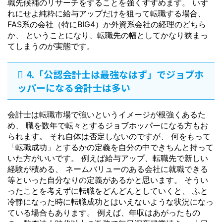
職先候補のリサーチをすることを強くすすめます。 いず
れにせよ純粋に給与アップだけを狙って転職する場合、
FAS系の会社（特にBIG4）か外資系会社の経理のどちら
か、 ということになり、転職先の幅としてかなり狭まっ
てしまうのが実態です。
4.「公認会計士は最強なはず」でジョブホ
ッパーになる会計士は多い
会計士は転職市場で強いというイメージが根強くあるた
め、 職を数年で転々とするジョブホッパーになる方もお
られます。 それ自体は否定しないのですが、 何をもって
「転職成功」とするかの定義を自分の中できちんと持って
いた方がいいです。 例えば給与アップ、転職先で新しい
経験が積める、 ネームバリューのある会社に就職できる
等といった自分なりの定義があるかと思います。 そうい
ったことを考えずに転職をどんどんとしていくと、 ふと
冷静になった時に転職成功とはいえないような状況になっ
ている場合もあります。 例えば、年収はあがったもの