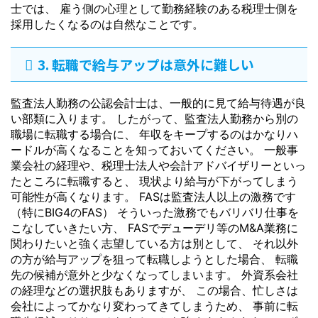
士では、 雇う側の心理として勤務経験のある税理士側を
採用したくなるのは自然なことです。
3. 転職で給与アップは意外に難しい
監査法人勤務の公認会計士は、一般的に見て給与待遇が良
い部類に入ります。 したがって、監査法人勤務から別の
職場に転職する場合に、 年収をキープするのはかなりハ
ードルが高くなることを知っておいてください。 一般事
業会社の経理や、税理士法人や会計アドバイザリーといっ
たところに転職すると、 現状より給与が下がってしまう
可能性が高くなります。 FASは監査法人以上の激務です
（特にBIG4のFAS） そういった激務でもバリバリ仕事を
こなしていきたい方、 FASでデューデリ等のM&A業務に
関わりたいと強く志望している方は別として、 それ以外
の方が給与アップを狙って転職しようとした場合、 転職
先の候補が意外と少なくなってしまいます。 外資系会社
の経理などの選択肢もありますが、 この場合、忙しさは
会社によってかなり変わってきてしまうため、 事前に転