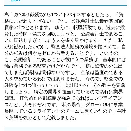
私自身の転職経験から1つアドバイスするとしたら、「資
格にこだわりすぎない」です。 公認会計士は最難関国家
資格の1つとされます。 ゆえに、転職活動でも、過去に投
資した時間・労力を回収しようと、 公認会計士であるこ
とに固執しすぎてしまう人を多く見かけます。 ただ、私
がお勧めしたいのは、監査法人勤務の経験を踏まえて、自
分の強みは何かをゼロから考えることです。 というの
も、公認会計士であることが役に立つ業務は、基本的には
独占業務である監査だけだからです。 逆に監査の外に出
てしまえば資格は関係ないですし、 企業は監査のできる
人を求めているわけではありません。 なので、監査での
経験を1つ1つ追っていって、会計以外の自分の強みを定義
しましょう。 特定の業界を担当しているのであれば業界
知識、 IT含めた内部統制が強みであればコンプライアン
スなど、人それぞれです。 私の場合、グローバルに事業
展開しているクライアントのチームに長くいたので、会計
ｘ英語を強みとして定義しました。