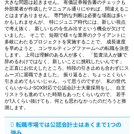
大きな問題は起きません。 有価証券報告書のチェックも
外部業者が作成したマニュアル通りにやれば、間違えるこ
とはまずありません。 専門的な判断は必要な場面は多い
かもしれませんが、 特にジュニア時代には、新しい視点
で考え抜く、 新しいものを生み出すという機会が欠けて
いました。 そこで、短期で様々な業界のクライアントに
多岐にわたるプロジェクトを実施することで、 成長速度
を早めようと、コンサルティングファームへの転職を決意
します。 上司は理解のある人が多く、 「監査法人が嫌で
辞めるわけではなく、新しいことに挑戦したいんです」
と正直にお伝えしたところ、特段の引き止めも合わずにス
ムーズに退職できました。 振り返ると、ちょっとくらい
引き止めてもいいじゃん、って思うのですが、 私の世代
くらいからJ-SOX対応で公認会計士大量採用をし、 自主
リストラも進めていた時期もあったくらいなので、 若手
が1人くらい抜けても、何とも思わなかったのだろうと推
測します。
転職市場では公認会計士はあくまで1つの
強み