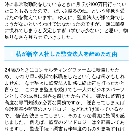
時に非常勤勤務をしているときに月収が100万円行ってい
たこともあったので、 だいぶ減るのね、という印象を受
けたのを覚えています。 ゆえに、監査法人が嫌で嫌でし
ょうがないというわけではなかったのですが、 逆に業務
に慣れてしまうと安定しすぎ（学びが少ない）と思い、物
足りなさを募らせていきました。
私が新卒入社した監査法人を辞めた理由
24歳のときにコンサルティングファームに転職したた
め、 かなり早い段階で転職をしたという点は稀かもしれ
ません。 なぜ早々に監査法人勤務に終止符を打ったかと
言うと、 このまま監査を続けても一人のビジネスパーソ
ンとしての成長に限界を感じたからです。 確かに監査は
高度な専門知識が必要な業務ですが、 逆言ってしまえば
会計基準や監査のメソドロジーをどれだけ知っているか
で、 価値が決まってしまい、そのような環境に疑問を感
じました。 例えば、監査のメソドロジーは全部書いてあ
りますし、 監査手続・調書も昨年度のものを更新すれば