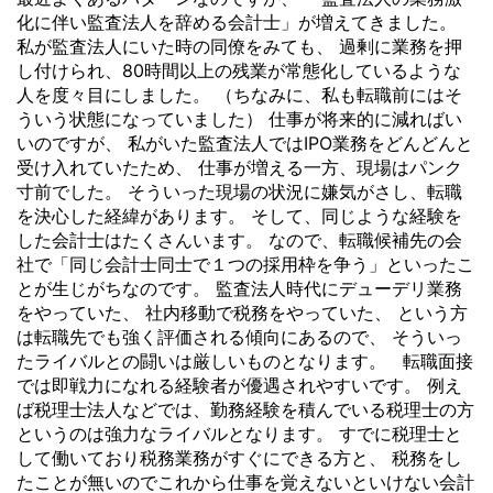
化に伴い監査法人を辞める会計士」が増えてきました。
私が監査法人にいた時の同僚をみても、 過剰に業務を押
し付けられ、80時間以上の残業が常態化しているような
人を度々目にしました。 （ちなみに、私も転職前にはそ
ういう状態になっていました） 仕事が将来的に減ればい
いのですが、 私がいた監査法人ではIPO業務をどんどんと
受け入れていたため、 仕事が増える一方、現場はパンク
寸前でした。 そういった現場の状況に嫌気がさし、転職
を決心した経緯があります。 そして、同じような経験を
した会計士はたくさんいます。 なので、転職候補先の会
社で「同じ会計士同士で１つの採用枠を争う」といったこ
とが生じがちなのです。 監査法人時代にデューデリ業務
をやっていた、 社内移動で税務をやっていた、 という方
は転職先でも強く評価される傾向にあるので、 そういっ
たライバルとの闘いは厳しいものとなります。 転職面接
では即戦力になれる経験者が優遇されやすいです。 例え
ば税理士法人などでは、勤務経験を積んでいる税理士の方
というのは強力なライバルとなります。 すでに税理士と
して働いており税務業務がすぐにできる方と、 税務をし
たことが無いのでこれから仕事を覚えないといけない会計