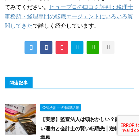
てみてください。
ヒュープロの口コミ評判：税理士
事務所・経理専門の転職エージェントにいろいろ質
問してきた
で詳しく紹介しています。
関連記事
公認会計士の転職活動
【実態】監査法人は頭おかしい？辞めた
い理由と会計士の賢い転職先 | 逆転の会計
業界