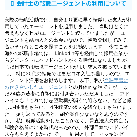
会計士の転職エージェントの利用について
実際の転職活動では、自分より更に早く転職した友人が利
用していたエージェントを起用しました。 当時はとくに
考えもなく1つのエージェントに絞っていましたが、 エー
ジェントも結局人との出会いなので、複数登録してみて、
合いそうなところを探すことをお勧めします。 今でこそ
海外の転職市場では、 LinkedIn等を経由して採用企業か
らダイレクトにヘッドハントがくる時代になりましたが、
まだ日本では転職エージェントがよい求人を握っています
し、 特に20代の転職ではまだコネ入社も難しいので、エ
ージェント活用をお勧めします。 以下、私が
当時実際に
お付き合いしたエージェント
との具体的な話ですが、 ま
だ24歳の若者に真摯にお付き合いいただきました。 アド
バイスも「これでは志望動機が弱くて通らない」などと厳
しい指摘ももらい、 4件程度の求人を紹介してもらいまし
た。 振り返ってみると、紹介案件少ないなと思うのです
が、 私は就職活動をしたことがなく、監査法人の内定も
試験合格前に出る時代だったので、 外部目線でアドバイ
スをもらえてよかったです。 結果として、マッキンゼー