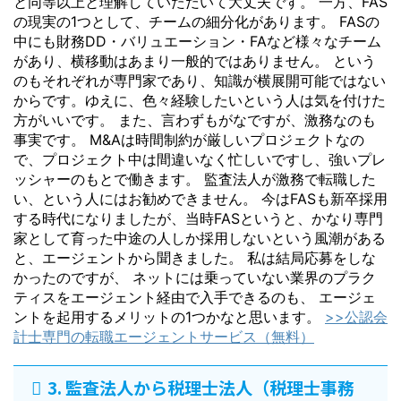
と同等以上と理解していただいて大丈夫です。 一方、FAS
の現実の1つとして、チームの細分化があります。 FASの
中にも財務DD・バリュエーション・FAなど様々なチーム
があり、横移動はあまり一般的ではありません。 という
のもそれぞれが専門家であり、知識が横展開可能ではない
からです。ゆえに、色々経験したいという人は気を付けた
方がいいです。 また、言わずもがなですが、激務なのも
事実です。 M&Aは時間制約が厳しいプロジェクトなの
で、プロジェクト中は間違いなく忙しいですし、強いプレ
ッシャーのもとで働きます。 監査法人が激務で転職した
い、という人にはお勧めできません。 今はFASも新卒採用
する時代になりましたが、当時FASというと、かなり専門
家として育った中途の人しか採用しないという風潮がある
と、エージェントから聞きました。 私は結局応募をしな
かったのですが、 ネットには乗っていない業界のプラク
ティスをエージェント経由で入手できるのも、 エージェ
ントを起用するメリットの1つかなと思います。
>>公認会
計士専門の転職エージェントサービス（無料）
3. 監査法人から税理士法人（税理士事務