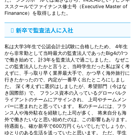
ススクールでファイナンス修士号（Executive Master of
Finanance）を取得しました。
新卒で監査法人に入社
私は大学3年生で公認会計士試験に合格したため、 4年生
から非常勤として当時最大の監査法人であったBig4の1つ
で働き始めて、計3年を監査法人で過ごしました。 なぜこ
この監査法人したかと言うと、当時学生だった私は深く考
えずに、手っ取り早く業界最大手で、かつ早く海外旅行に
行きたかったので、内定が一番早く出たところにしまし
た。 深く考えずに選択はしましたが、希望部門（今はな
き国際部）で、 フランス資本の入っているグローバルク
ライアントのチームにアサインされ、 上司やチームメン
バーに恵まれたと思っています。 私のチームには、フラ
ンス人や海外駐在を経験した上司が多く、 将来自分も海
外で働きたいなと思い始めたのは、この影響もあります。
待遇面も、確か新卒で600万円くらいでしたでしょうか、
ゆとりのある生活を送っていたと思います。 ただ、学生