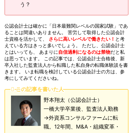
う？
公認会計士は確かに「日本最難関レベルの国家試験」であ
ることは間違いありません。 苦労して取得した公認会計
士資格を活かして、
さらに高いレベルで働きたい！
と考
えている方はきっと多いでしょう。 ただし、公認会計士
とはいっても、 あまりに
自信過剰になるのは禁物
だと私
は思っています。 この記事では、公認会計士合格後、新
卒入社した監査法人から転職した私自身の転職体験談を書
きます。 いま転職を検討している公認会計士の方は、参
考にしてみてくださいね。
この記事を書いた人
野本翔太（公認会計士）
一橋大学卒業後、監査法人勤務
→外資系コンサルファームに転
職。12年間、M&A・組織変革・