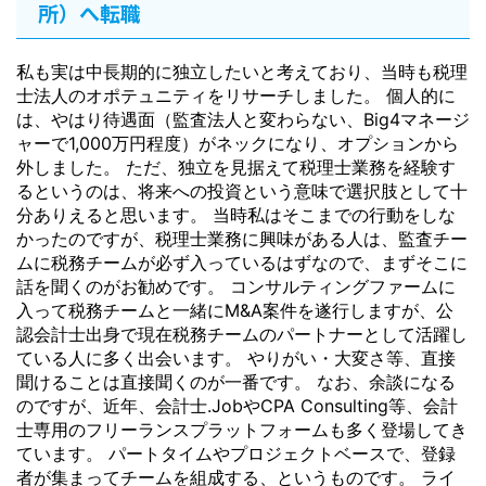
所）へ転職
私も実は中長期的に独立したいと考えており、当時も税理
士法人のオポテュニティをリサーチしました。 個人的に
は、やはり待遇面（監査法人と変わらない、Big4マネージ
ャーで1,000万円程度）がネックになり、オプションから
外しました。 ただ、独立を見据えて税理士業務を経験す
るというのは、将来への投資という意味で選択肢として十
分ありえると思います。 当時私はそこまでの行動をしな
かったのですが、税理士業務に興味がある人は、監査チー
ムに税務チームが必ず入っているはずなので、まずそこに
話を聞くのがお勧めです。 コンサルティングファームに
入って税務チームと一緒にM&A案件を遂行しますが、公
認会計士出身で現在税務チームのパートナーとして活躍し
ている人に多く出会います。 やりがい・大変さ等、直接
聞けることは直接聞くのが一番です。 なお、余談になる
のですが、近年、会計士.JobやCPA Consulting等、会計
士専用のフリーランスプラットフォームも多く登場してき
ています。 パートタイムやプロジェクトベースで、登録
者が集まってチームを組成する、というものです。 ライ