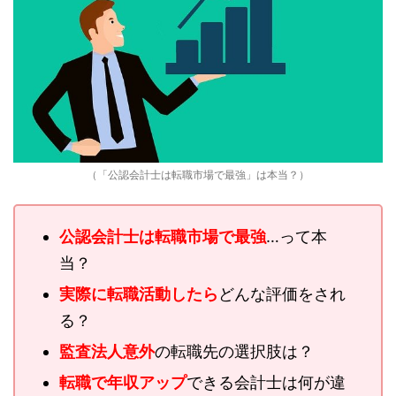
（「公認会計士は転職市場で最強」は本当？）
公認会計士は転職市場で最強
…って本
当？
実際に転職活動したら
どんな評価をされ
る？
監査法人意外
の転職先の選択肢は？
転職で年収アップ
できる会計士は何が違