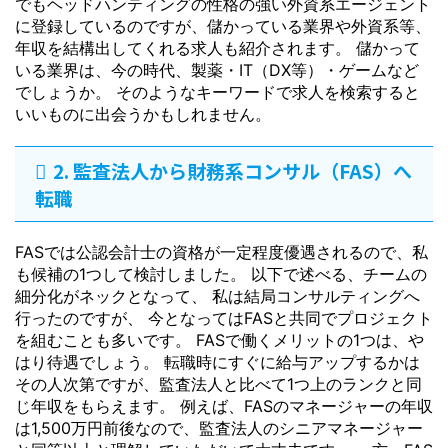
でもヘッドハンティングの性格の強い外資系エージェント
に登録しているのですが、儲かっている業界や外資系等、
年収を結構出してくれる求人も紹介されます。 儲かって
いる業界は、今の時代、製薬・IT（DX等）・ゲームなど
でしょうか。 そのようなキーワードで求人を検索すると
いいものに出会うかもしれません。
2. 監査法人から財務系コンサル（FAS）へ
転職
FASでは公認会計士の資格が一定程度優遇されるので、私
も候補の1つして検討しました。 以下で述べる、チームの
細分化がネックとなって、 私は結局コンサルティングへ
行ったのですが、 今となってはFASと共同でプロジェクト
を組むことも多いです。 FASで働くメリットの1つは、や
はり待遇でしょう。 転職時にすぐに給与アップするかは
その人次第ですが、監査法人と比べて1つ上のランクと同
じ年収をもらえます。 例えば、FASのマネージャーの年収
は1,500万円前後なので、監査法人のシニアマネージャー