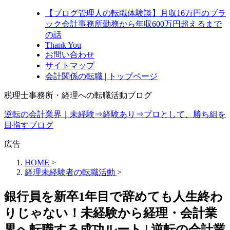
【ブログ管理人の転職体験談】月収16万円のブラ
ック会計事務所勤務から年収600万円超えるまで
の話
Thank You
お問い合わせ
サイトマップ
会計関係の転職 | トップページ
税理士事務所・経理への転職活動ブログ
逆転の会計業界｜未経験⇒経験あり⇒プロとして、勝ち組を
目指すブログ
広告
HOME
>
経理未経験者の転職活動
>
銀行員を新卒1年目で辞めても人生終わ
りじゃない！未経験から経理・会計業
界へ転職する成功ルート | 逆転の会計業