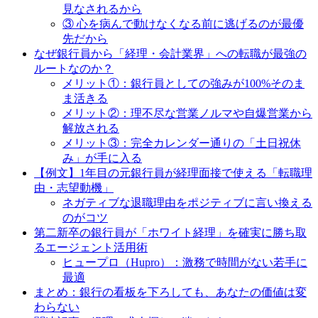
見なされるから
③ 心を病んで動けなくなる前に逃げるのが最優
先だから
なぜ銀行員から「経理・会計業界」への転職が最強の
ルートなのか？
メリット①：銀行員としての強みが100%そのま
ま活きる
メリット②：理不尽な営業ノルマや自爆営業から
解放される
メリット③：完全カレンダー通りの「土日祝休
み」が手に入る
【例文】1年目の元銀行員が経理面接で使える「転職理
由・志望動機」
ネガティブな退職理由をポジティブに言い換える
のがコツ
第二新卒の銀行員が「ホワイト経理」を確実に勝ち取
るエージェント活用術
ヒュープロ（Hupro）：激務で時間がない若手に
最適
まとめ：銀行の看板を下ろしても、あなたの価値は変
わらない