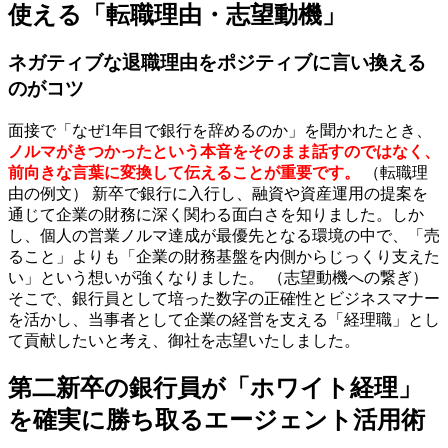
使える「転職理由・志望動機」
ネガティブな退職理由をポジティブに言い換える
のがコツ
面接で「なぜ1年目で銀行を辞めるのか」を聞かれたとき、
ノルマがきつかったという本音をそのまま話すのではなく、
前向きな言葉に変換して伝えることが重要です。
（転職理
由の例文） 新卒で銀行に入行し、融資や資産運用の提案を
通じて企業の財務に深く関わる面白さを知りました。しか
し、個人の営業ノルマ達成が最優先となる環境の中で、「売
ること」よりも「企業の財務基盤を内側からじっくり支えた
い」という想いが強くなりました。 （志望動機への繋ぎ）
そこで、銀行員として培った数字の正確性とビジネスマナー
を活かし、当事者として企業の経営を支える「経理職」とし
て貢献したいと考え、御社を志望いたしました。
第二新卒の銀行員が「ホワイト経理」
を確実に勝ち取るエージェント活用術