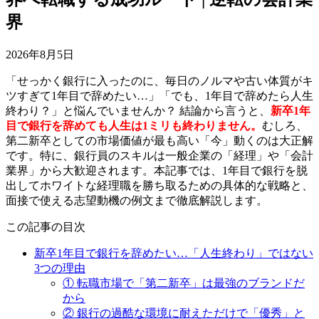
界
2026年8月5日
「せっかく銀行に入ったのに、毎日のノルマや古い体質がキ
ツすぎて1年目で辞めたい…」「でも、1年目で辞めたら人生
終わり？」と悩んでいませんか？ 結論から言うと、
新卒1年
目で銀行を辞めても人生は1ミリも終わりません。
むしろ、
第二新卒としての市場価値が最も高い「今」動くのは大正解
です。特に、銀行員のスキルは一般企業の「経理」や「会計
業界」から大歓迎されます。本記事では、1年目で銀行を脱
出してホワイトな経理職を勝ち取るための具体的な戦略と、
面接で使える志望動機の例文まで徹底解説します。
この記事の目次
新卒1年目で銀行を辞めたい…「人生終わり」ではない
3つの理由
① 転職市場で「第二新卒」は最強のブランドだ
から
② 銀行の過酷な環境に耐えただけで「優秀」と