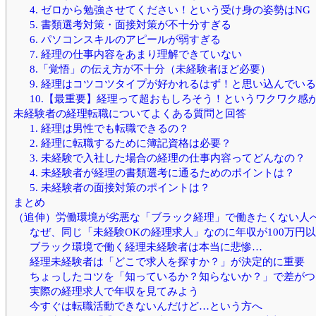
4. ゼロから勉強させてください！という受け身の姿勢はNG
5. 書類選考対策・面接対策が不十分すぎる
6. パソコンスキルのアピールが弱すぎる
7. 経理の仕事内容をあまり理解できていない
8.「覚悟」の伝え方が不十分（未経験者ほど必要）
9. 経理はコツコツタイプが好かれるはず！と思い込んでいる
10.【最重要】経理って超おもしろそう！というワクワク感
未経験者の経理転職についてよくある質問と回答
1. 経理は男性でも転職できるの？
2. 経理に転職するために簿記資格は必要？
3. 未経験で入社した場合の経理の仕事内容ってどんなの？
4. 未経験者が経理の書類選考に通るためのポイントは？
5. 未経験者の面接対策のポイントは？
まとめ
（追伸）労働環境が劣悪な「ブラック経理」で働きたくない人
なぜ、同じ「未経験OKの経理求人」なのに年収が100万円
ブラック環境で働く経理未経験者は本当に悲惨…
経理未経験者は「どこで求人を探すか？」が決定的に重要
ちょっしたコツを「知っているか？知らないか？」で差がつ
実際の経理求人で年収を見てみよう
今すぐは転職活動できないんだけど…という方へ