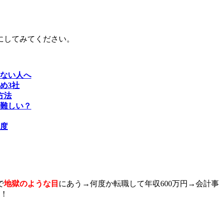
にしてみてください。
ない人へ
め3社
方法
は難しい？
度
で
地獄のような目
にあう→何度か転職して年収600万円→会計事
！