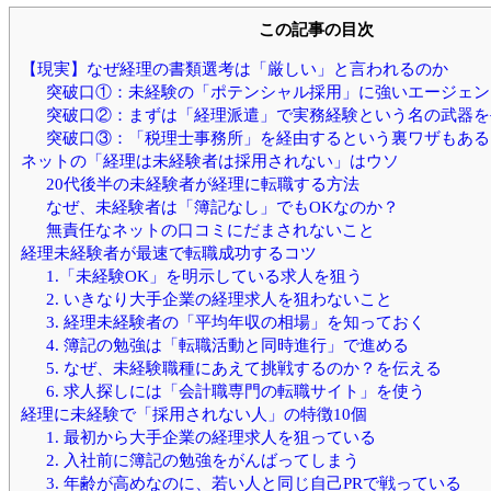
この記事の目次
【現実】なぜ経理の書類選考は「厳しい」と言われるのか
突破口①：未経験の「ポテンシャル採用」に強いエージェン
突破口②：まずは「経理派遣」で実務経験という名の武器を
突破口③：「税理士事務所」を経由するという裏ワザもある
ネットの「経理は未経験者は採用されない」はウソ
20代後半の未経験者が経理に転職する方法
なぜ、未経験者は「簿記なし」でもOKなのか？
無責任なネットの口コミにだまされないこと
経理未経験者が最速で転職成功するコツ
1.「未経験OK」を明示している求人を狙う
2. いきなり大手企業の経理求人を狙わないこと
3. 経理未経験者の「平均年収の相場」を知っておく
4. 簿記の勉強は「転職活動と同時進行」で進める
5. なぜ、未経験職種にあえて挑戦するのか？を伝える
6. 求人探しには「会計職専門の転職サイト」を使う
経理に未経験で「採用されない人」の特徴10個
1. 最初から大手企業の経理求人を狙っている
2. 入社前に簿記の勉強をがんばってしまう
3. 年齢が高めなのに、若い人と同じ自己PRで戦っている