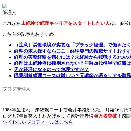
管理人
これから
未経験で経理キャリアをスタートしたい人
は、参考
こちらの記事もおすすめ
（注意）労働環境が劣悪な「ブラック経理」で働きたく
経理の求人探すならここ！経理専門の転職サイトおすす
経理の実務経験を積むには？未経験から転職する3つの
経理は未経験者は採用されない？年齢20代後半で転職
男が経理になるのって無理ですか？
職業訓練経理コースは難しい？元講師が語るリアル難易
ブログ管理人
1985年生まれ。未経験ニートで会計事務所入社→月給16万円
ログも7年目突入！おかげさまで累計読者様
40万名突破
！
感謝
>>くわしいプロフィールはこちら