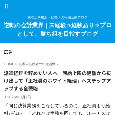
税理士事務所・経理への転職活動ブログ
逆転の会計業界｜未経験⇒経験あり⇒プロ
として、勝ち組を目指すブログ
広告
HOME
>
経理未経験者の転職活動
>
派遣経理を辞めたい人へ。時給上限の絶望から抜
け出して「正社員のホワイト経理」へステップア
ップする全戦略
2026年8月2日
「同じ決算業務をこなしているのに、正社員より給
料が低い」「どれだけ実務を回しても、ボーナスは