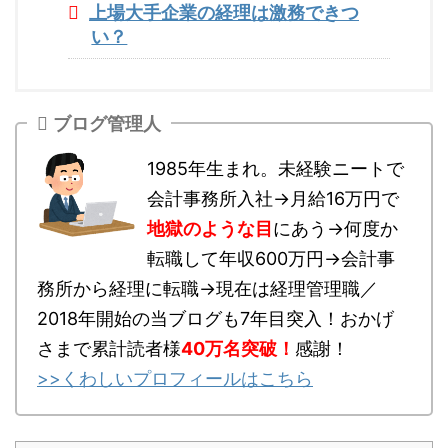
上場大手企業の経理は激務できつ
い？
ブログ管理人
1985年生まれ。未経験ニートで
会計事務所入社→月給16万円で
地獄のような目
にあう→何度か
転職して年収600万円→会計事
務所から経理に転職→現在は経理管理職／
2018年開始の当ブログも7年目突入！おかげ
さまで累計読者様
40万名突破
！
感謝！
>>くわしいプロフィールはこちら