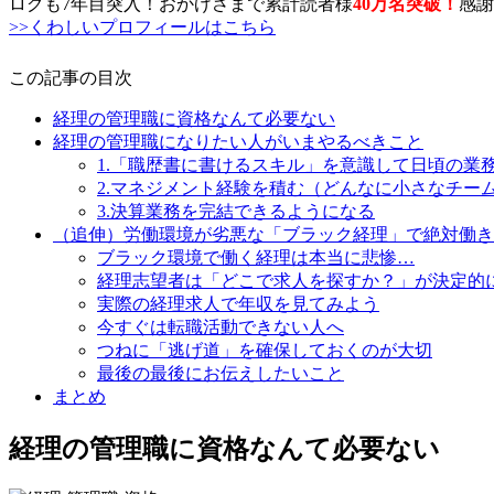
ログも7年目突入！おかげさまで累計読者様
40万名突破
！
感謝
>>くわしいプロフィールはこちら
この記事の目次
経理の管理職に資格なんて必要ない
経理の管理職になりたい人がいまやるべきこと
1.「職歴書に書けるスキル」を意識して日頃の業
2.マネジメント経験を積む（どんなに小さなチー
3.決算業務を完結できるようになる
（追伸）労働環境が劣悪な「ブラック経理」で絶対働き
ブラック環境で働く経理は本当に悲惨…
経理志望者は「どこで求人を探すか？」が決定的
実際の経理求人で年収を見てみよう
今すぐは転職活動できない人へ
つねに「逃げ道」を確保しておくのが大切
最後の最後にお伝えしたいこと
まとめ
経理の管理職に資格なんて必要ない