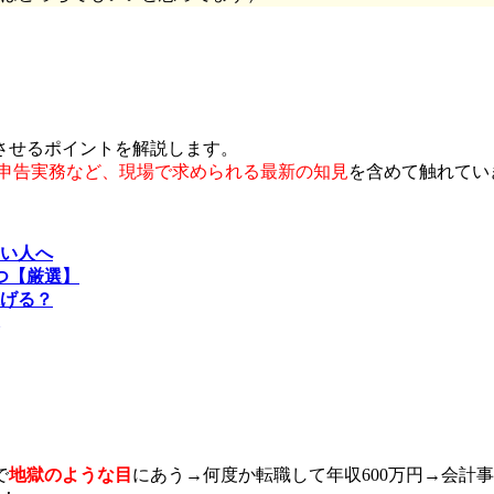
させるポイントを解説します。
た申告実務など、現場で求められる最新の知見
を含めて触れてい
い人へ
つ【厳選】
稼げる？
で
地獄のような目
にあう→何度か転職して年収600万円→会計事