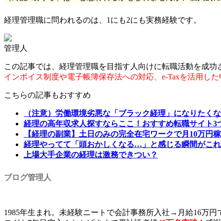
経理管理職に問われるのは、1にも2にも実務経験です。
管理人
この記事では、経理管理職を目指す人向けに転職活動を成功
インボイス制度や電子帳簿保存法への対応、e-Taxを活用し
こちらの記事もおすすめ
（注意）労働環境劣悪な「ブラック経理」になりたくな
経理の高年収求人探すならここ！おすすめ転職サイト3
【経理の副業】土日のみの完全在宅ワークで月10万円
経理やってて「頭おかしくなる…」と感じる瞬間がこれ
上場大手企業の経理は激務できつい？
ブログ管理人
1985年生まれ。未経験ニートで会計事務所入社→月給16万円