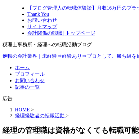
【ブログ管理人の転職体験談】月収16万円のブラ
Thank You
お問い合わせ
サイトマップ
会計関係の転職 | トップページ
税理士事務所・経理への転職活動ブログ
逆転の会計業界｜未経験⇒経験あり⇒プロとして、勝ち組を
ホーム
プロフィール
お問い合わせ
記事の一覧
広告
HOME
>
経理経験者の転職活動
>
経理の管理職は資格がなくても転職可能