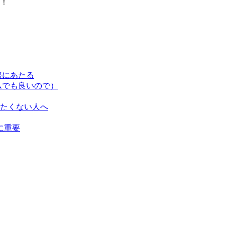
！
務にあたる
ムでも良いので）
たくない人へ
に重要