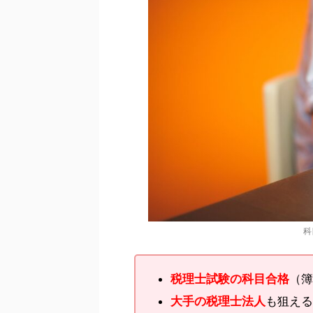
科
税理士試験の科目合格
（簿
大手の税理士法人
も狙える