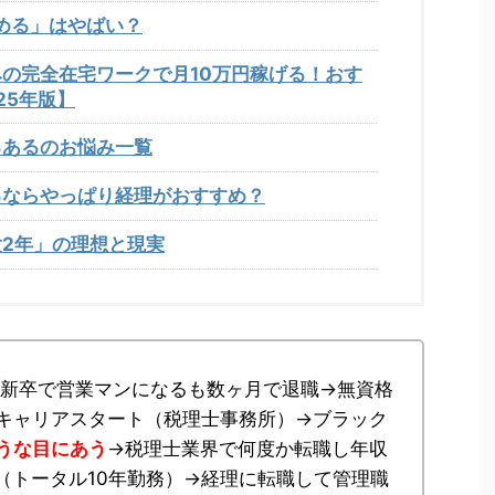
める」はやばい？
の完全在宅ワークで月10万円稼げる！おす
25年版】
るあるのお悩み一覧
るならやっぱり経理がおすすめ？
2年」の理想と現実
れ。新卒で営業マンになるも数ヶ月で退職→無資格
キャリアスタート（税理士事務所）→ブラック
うな目にあう
→税理士業界で何度か転職し年収
い（トータル10年勤務）→経理に転職して管理職