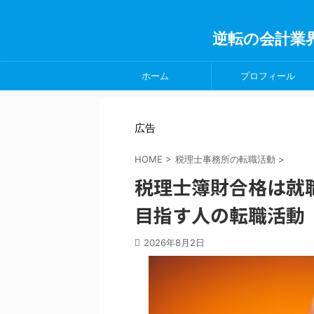
逆転の会計業
ホーム
プロフィール
広告
HOME
>
税理士事務所の転職活動
>
税理士簿財合格は就
目指す人の転職活動
2026年8月2日