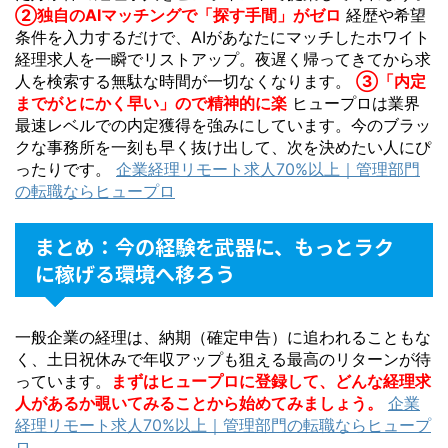
②独自のAIマッチングで「探す手間」がゼロ
経歴や希望
条件を入力するだけで、AIがあなたにマッチしたホワイト
経理求人を一瞬でリストアップ。夜遅く帰ってきてから求
人を検索する無駄な時間が一切なくなります。
③「内定
までがとにかく早い」ので精神的に楽
ヒュープロは業界
最速レベルでの内定獲得を強みにしています。今のブラッ
クな事務所を一刻も早く抜け出して、次を決めたい人にぴ
ったりです。
企業経理リモート求人70%以上｜管理部門
の転職ならヒュープロ
まとめ：今の経験を武器に、もっとラク
に稼げる環境へ移ろう
一般企業の経理は、納期（確定申告）に追われることもな
く、土日祝休みで年収アップも狙える最高のリターンが待
っています。
まずはヒュープロに登録して、どんな経理求
人があるか覗いてみることから始めてみましょう。
企業
経理リモート求人70%以上｜管理部門の転職ならヒュープ
ロ